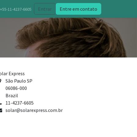
Entrar
Entre em contato
+55-11-4237-6605
olar Express
São Paulo SP
06086-000
Brazil
11-4237-6605
solar@solarexpress.com.br