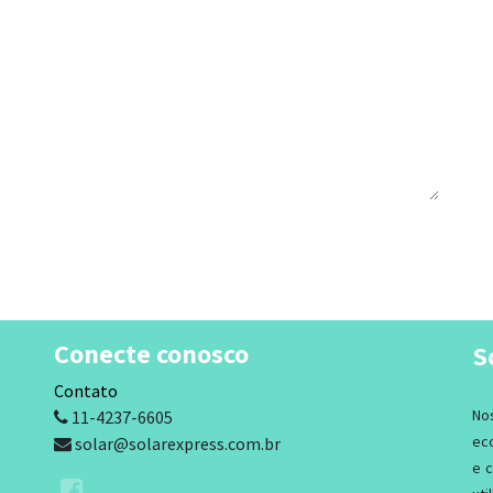
Conecte conosco
S
Contato​
No
11-4237-6605
ec
solar@solarexpress.com.br
e 